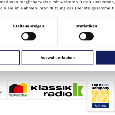
ormationen möglicherweise mit weiteren Daten zusammen, 
r die sie im Rahmen Ihrer Nutzung der Dienste gesammelt
U-V
Überalterung
gung
Vermögensdiversifizierung
Stellenanzeigen
Statistiken
obilien
Verwalter
klärung
Vorfälligkeitsentschädigung
ussetzung
Auswahl erlauben