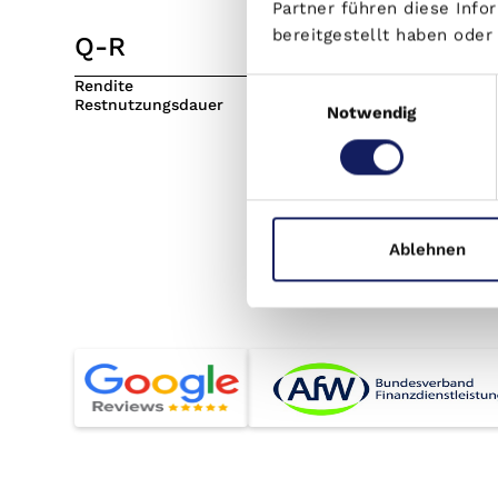
Partner führen diese Inf
bereitgestellt haben ode
Q-R
S-T
Einwilligungsauswahl
Rendite
Sollzins
Restnutzungsdauer
Sondertil
Notwendig
Sozialimm
Teilungser
Tilgung
Tilgungsa
Ablehnen