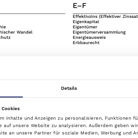
E–F
Effektivzins (Effektiver Zinssat
Eigenkapital
hie
Eigentümer
hischer Wandel
Eigentümerversammlung
chutz
Energieausweis
Erbbaurecht
M-N
Details
lagen
Maklergebühren
ragssteuer / Abgeltungssteuer
Miete / Mietvertrag
ag
Mietkauf
 Cookies
euer
Mietrendite
Mietzins
 Inhalte und Anzeigen zu personalisieren, Funktionen fü
Effekt
Nebenkosten
e auf unsere Website zu analysieren. Außerdem geben wir
Nominalzins
Notar
te an unsere Partner für soziale Medien, Werbung und A
Notaranderkonto