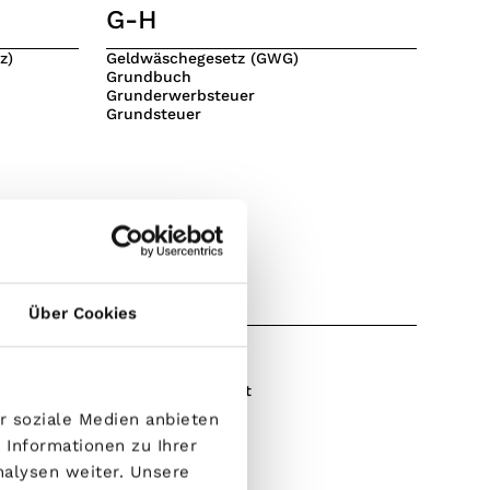
G-H
z)
Geldwäschegesetz (GWG)
Grundbuch
Grunderwerbsteuer
Grundsteuer
O-P
Über Cookies
Pacht
Pachtvertrag
Performance
Pflegebedürftigkeit
Portfolio
r soziale Medien anbieten
 Informationen zu Ihrer
nalysen weiter. Unsere