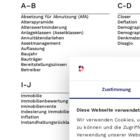
A–B
C-D
Absetzung für Abnutzung (AfA)
Closer
Alterspyramide
Deflation
Alterswertminderung
Demograp
Anlageklassen (Assetklassen)
Demograp
Annuitätendarlehen
Denkmals
Assetmanagement
Disagio
Auflassung
Baujahr
Bauträger
Bereitstellungszinsen
Betreiber
I-J
K-L
Zustimmung
Immobilie
Kapitalan
Immobilienbewertung
Kapitalert
Immobilienrente
Kaufvertr
Diese Webseite verwendet
Indexierung Immobilien
Kirchenst
Inflation
Lage
Wir verwenden Cookies, um
Instandhaltungsrücklage
Leverage-
zu können und die Zugriff
Verwendung unserer Websi