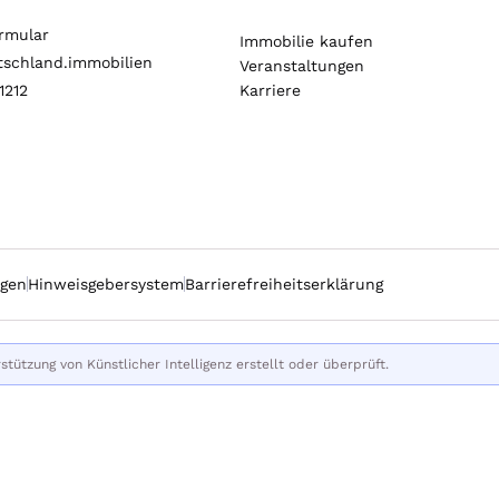
rmular
Immobilie kaufen
schland.immobilien
Veranstaltungen
Karriere
1212
ngen
Hinweisgebersystem
Barrierefreiheitserklärung
tützung von Künstlicher Intelligenz erstellt oder überprüft.