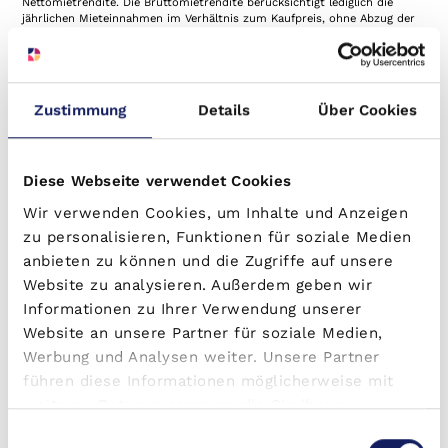
Nettomietrendite. Die Bruttomietrendite berücksichtigt lediglich die
jährlichen Mieteinnahmen im Verhältnis zum Kaufpreis, ohne Abzug der
Betriebskosten. Die Nettomietrendite hingegen zieht alle relevanten
Kosten ab und bietet somit ein realistischeres Bild der tatsächlichen
Rendite.
Eine hohe Mietrendite deutet auf eine effiziente Investition hin, bei der
die Einnahmen im Vergleich zum eingesetzten Kapital hoch sind.
Zustimmung
Details
Über Cookies
Allerdings sollten Investierende neben der Mietrendite auch andere
Faktoren wie Lage, Marktwachstum, Wertsteigerungspotenzial und
Risikofaktoren berücksichtigen, um eine umfassende Bewertung einer
Immobilieninvestition vorzunehmen.
Diese Webseite verwendet Cookies
Wir verwenden Cookies, um Inhalte und Anzeigen
zu personalisieren, Funktionen für soziale Medien
anbieten zu können und die Zugriffe auf unsere
Website zu analysieren. Außerdem geben wir
Informationen zu Ihrer Verwendung unserer
Website an unsere Partner für soziale Medien,
Werbung und Analysen weiter. Unsere Partner
führen diese Informationen möglicherweise mit
weiteren Daten zusammen, die Sie ihnen
bereitgestellt haben oder die sie im Rahmen Ihrer
Einwilligungsauswahl