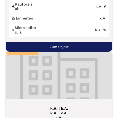
Kaufpreis
k.A.
€
ab
Einheiten
k.A.
Mietrendite
k.A.
%
p. a.
Zum Objekt
k.A. | k.A.
k.A. | k.A.
k.A.