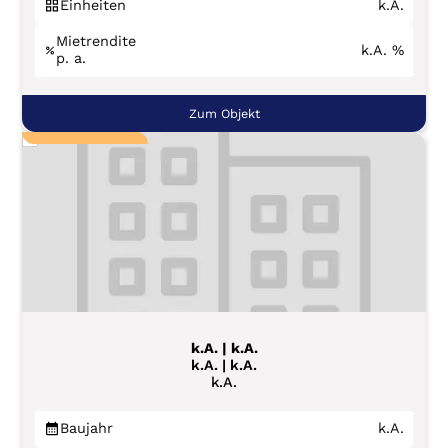
Einheiten
k.A.
Mietrendite
k.A.
%
p. a.
Zum Objekt
k.A. | k.A.
k.A. | k.A.
k.A.
Baujahr
k.A.