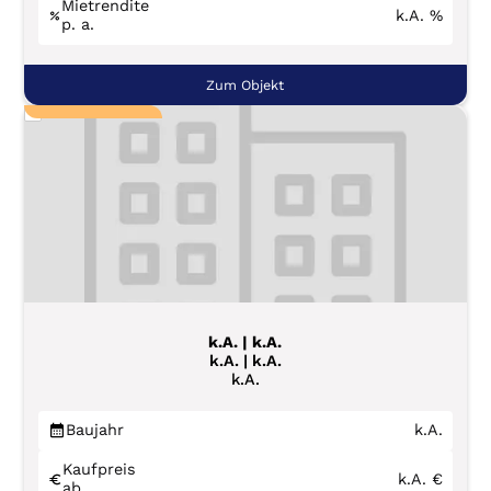
Mietrendite
k.A.
%
p. a.
Zum Objekt
k.A. | k.A.
k.A. | k.A.
k.A.
Baujahr
k.A.
Kaufpreis
k.A.
€
ab