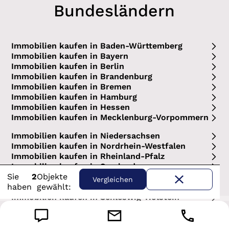
Bundesländern
Immobilien kaufen in Baden-Württemberg
Immobilien kaufen in Bayern
Immobilien kaufen in Berlin
Immobilien kaufen in Brandenburg
Immobilien kaufen in Bremen
Immobilien kaufen in Hamburg
Immobilien kaufen in Hessen
Immobilien kaufen in Mecklenburg-Vorpommern
Immobilien kaufen in Niedersachsen
Immobilien kaufen in Nordrhein-Westfalen
Immobilien kaufen in Rheinland-Pfalz
Immobilien kaufen in Saarland
Sie
2
Objekt
e
Immobilien kaufen in Sachsen
Vergleichen
haben
gewählt:
Immobilien kaufen in Sachsen-Anhalt
Immobilien kaufen in Schleswig-Holstein
Immobilien kaufen in Thüringen