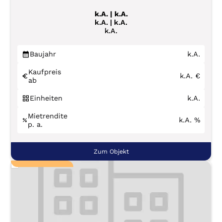
k.A. | k.A.
k.A. | k.A.
k.A.
Baujahr
k.A.
Kaufpreis
k.A.
€
ab
Einheiten
k.A.
Mietrendite
k.A.
%
p. a.
Zum Objekt