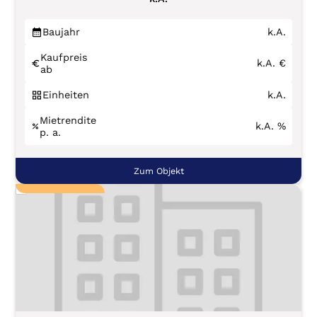
Baujahr
k.A.
Kaufpreis
k.A.
€
ab
Einheiten
k.A.
Mietrendite
k.A.
%
p. a.
Zum Objekt