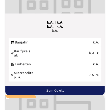
k.A. | k.A.
k.A. | k.A.
k.A.
Baujahr
k.A.
Kaufpreis
k.A.
€
ab
Einheiten
k.A.
Mietrendite
k.A.
%
p. a.
Zum Objekt