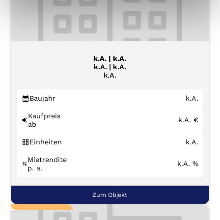
k.A. | k.A.
k.A. | k.A.
k.A.
Baujahr
k.A.
Kaufpreis
k.A.
€
ab
Einheiten
k.A.
Mietrendite
k.A.
%
p. a.
Zum Objekt