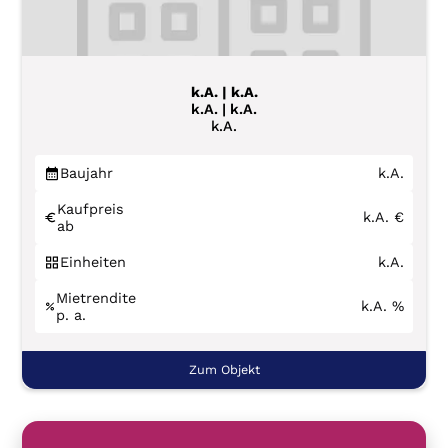
k.A. | k.A.
k.A. | k.A.
k.A.
Baujahr
k.A.
Kaufpreis
k.A.
€
ab
Einheiten
k.A.
Mietrendite
k.A.
%
p. a.
Zum Objekt