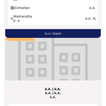
Einheiten
k.A.
Mietrendite
k.A.
%
p. a.
Zum Objekt
k.A. | k.A.
k.A. | k.A.
k.A.