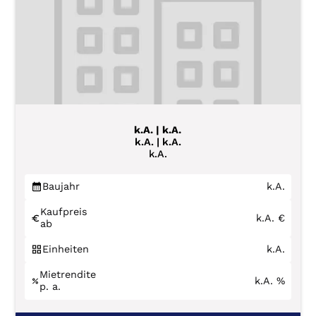
k.A. | k.A.
k.A. | k.A.
k.A.
Baujahr
k.A.
Kaufpreis
k.A.
€
ab
Einheiten
k.A.
Mietrendite
k.A.
%
p. a.