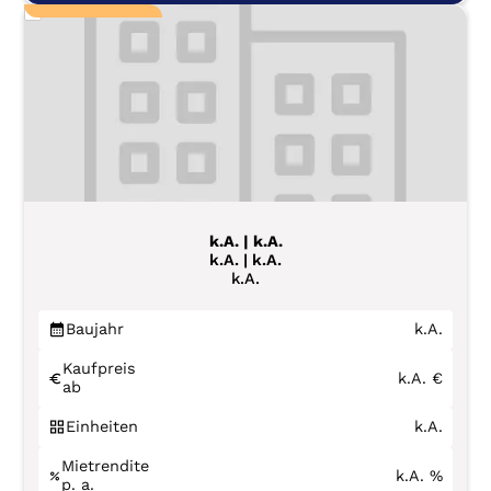
k.A. | k.A.
k.A. | k.A.
k.A.
Baujahr
k.A.
Kaufpreis
k.A.
€
ab
Einheiten
k.A.
Mietrendite
k.A.
%
p. a.