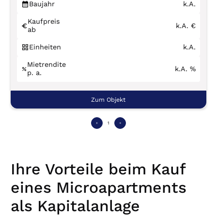
Baujahr
k.A.
Kaufpreis
k.A.
€
ab
Einheiten
k.A.
Mietrendite
k.A.
%
p. a.
Zum Objekt
1
Ihre Vorteile beim Kauf
eines Microapartments
als Kapitalanlage