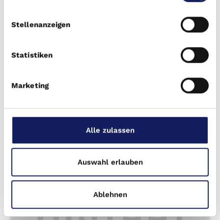
Stellenanzeigen
k.A. | k.A.
k.A. | k.A.
k.A.
Statistiken
Baujahr
k.A.
Kaufpreis
Marketing
k.A.
€
ab
Einheiten
k.A.
Mietrendite
Alle zulassen
k.A.
%
p. a.
Auswahl erlauben
Zum Objekt
Ablehnen