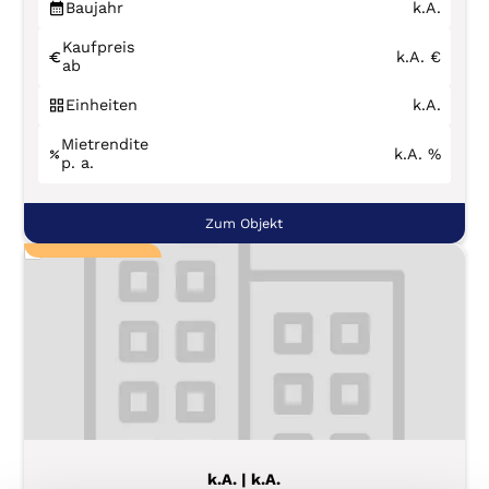
Baujahr
k.A.
Kaufpreis
k.A.
€
ab
Einheiten
k.A.
Mietrendite
k.A.
%
p. a.
Zum Objekt
k.A. | k.A.