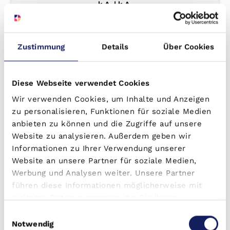
k.A. | k.A.
k.A.
Baujahr
k.A.
Zustimmung
Details
Über Cookies
Kaufpreis
k.A.
€
ab
Einheiten
k.A.
Diese Webseite verwendet Cookies
Wir verwenden Cookies, um Inhalte und Anzeigen
Mietrendite
k.A.
%
p. a.
zu personalisieren, Funktionen für soziale Medien
anbieten zu können und die Zugriffe auf unsere
Website zu analysieren. Außerdem geben wir
Zum Objekt
Informationen zu Ihrer Verwendung unserer
Website an unsere Partner für soziale Medien,
Werbung und Analysen weiter. Unsere Partner
führen diese Informationen möglicherweise mit
weiteren Daten zusammen, die Sie ihnen
bereitgestellt haben oder die sie im Rahmen Ihrer
Einwilligungsauswahl
Nutzung der Dienste gesammelt haben.
Notwendig