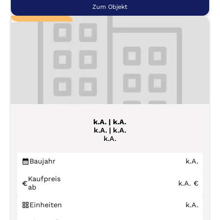
Zum Objekt
k.A. | k.A.
k.A. | k.A.
k.A.
Baujahr
k.A.
Kaufpreis
k.A.
€
ab
Einheiten
k.A.