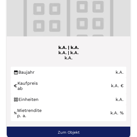
k.A. | k.A.
k.A. | k.A.
k.A.
Baujahr
k.A.
Kaufpreis
k.A.
€
ab
Einheiten
k.A.
Mietrendite
k.A.
%
p. a.
Zum Objekt