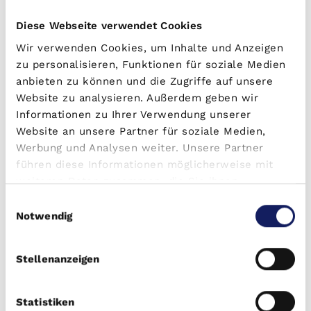
Diese Webseite verwendet Cookies
Wir verwenden Cookies, um Inhalte und Anzeigen
zu personalisieren, Funktionen für soziale Medien
anbieten zu können und die Zugriffe auf unsere
Website zu analysieren. Außerdem geben wir
Informationen zu Ihrer Verwendung unserer
Website an unsere Partner für soziale Medien,
Werbung und Analysen weiter. Unsere Partner
führen diese Informationen möglicherweise mit
weiteren Daten zusammen, die Sie ihnen
bereitgestellt haben oder die sie im Rahmen Ihrer
Einwilligungsauswahl
Exklusive Immobilien-Updates
Nutzung der Dienste gesammelt haben.
Notwendig
Bleiben Sie informiert über aktuelle Immobilien-
Chancen, Marktanalysen und neue
Investmentobjekte.
Stellenanzeigen
Jetzt anmelden
Statistiken