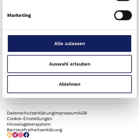
Home
Marketing
DI Deutschland.Immobilien AG
Georgstr. 44
30159 Hannover
Alle zulassen
Kontaktformular
info@deutschland.immobilien
0800 9991212
Auswahl erlauben
Immobilie kaufen
Ablehnen
Veranstaltungen
Karriere
Datenschutzerklärung
Impressum
AGB
Cookie-Einstellungen
Hinweisgebersystem
Barrierefreiheitserklärung