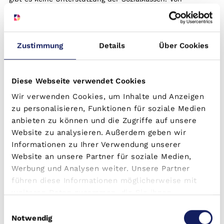
diesen Einrichtungen bieten wir zwei Arten an:
betreutes Wohnen
mit Pachtvertrag
betreutes Wohnen
ohne Pachtvertrag
Zustimmung
Details
Über Cookies
Das betreute Wohnen
Diese Webseite verwendet Cookies
Das betreute Wohnen mit Pachtvertrag bietet Ihnen
Wir verwenden Cookies, um Inhalte und Anzeigen
häufig vertraglich vereinbarte Einnahmen über 20
zu personalisieren, Funktionen für soziale Medien
bis 30 Jahre. Der Betreiber bekommt
anbieten zu können und die Zugriffe auf unsere
allerdings keine Zuschüsse der staatlichen
Sozialkassen bei Zahlungsausfall durch die
Website zu analysieren. Außerdem geben wir
Bewohnerin bzw. den Bewohner. Bei diesen
Informationen zu Ihrer Verwendung unserer
Einrichtungen ist ein wirtschaftlich erfolgreicher
Website an unsere Partner für soziale Medien,
sowie richtig kalkulierender Betreiber die
Werbung und Analysen weiter. Unsere Partner
Absicherung Ihrer anteiligen Pacht.
führen diese Informationen möglicherweise mit
Das betreute Wohnen ohne Pachtvertrag hat
weiteren Daten zusammen, die Sie ihnen
ähnliche Vor- und Nachteile wie eine
bereitgestellt haben oder die sie im Rahmen Ihrer
Einwilligungsauswahl
Eigentumswohnung. Hier treffen Sie als Anlegerin
Nutzung der Dienste gesammelt haben.
Notwendig
bzw. Anleger alle finanziellen und objektbezogenen