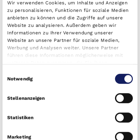
renommierten Betreiber bewirtschaftet werden, ist
Wir verwenden Cookies, um Inhalte und Anzeigen
ein Investment in ein stark wachsendes
zu personalisieren, Funktionen für soziale Medien
Marktsegment, mit einem hohen
anbieten zu können und die Zugriffe auf unsere
Wachstumspotenzial aufgrund der künftig hohen
Website zu analysieren. Außerdem geben wir
Nachfrage von Anlegerinnen und Anlegern, die
Informationen zu Ihrer Verwendung unserer
bevorzugt seniorengerechte Eigentumswohnungen
Website an unsere Partner für soziale Medien,
kaufen.
Werbung und Analysen weiter. Unsere Partner
Zu Recht:
führen diese Informationen möglicherweise mit
weiteren Daten zusammen, die Sie ihnen
Regelmäßige Mieteinnahmen
bereitgestellt haben oder die sie im Rahmen Ihrer
Betreiberkonzept - kein Mietermanagement
Einwilligungsauswahl
Nutzung der Dienste gesammelt haben.
Notwendig
Neubau - keine Instandhaltungskosten
Hohe Wertsteigerung aufgrund wachsender
Nachfrage
Stellenanzeigen
Flexible Veräußerung – steuerfreier
Verkaufserlös nach 10 Jahren
Statistiken
Marketing