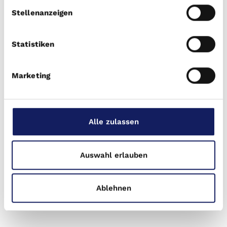
Stellenanzeigen
Exklusive Immobilien-Updates
Bleiben Sie informiert über aktuelle Immobilien-
Statistiken
Chancen, Marktanalysen und neue
Investmentobjekte.
Marketing
Jetzt anmelden
Home
Alle zulassen
DI Deutschland.Immobilien AG
Georgstr. 44
Auswahl erlauben
30159 Hannover
Kontaktformular
Ablehnen
info@deutschland.immobilien
0800 9991212