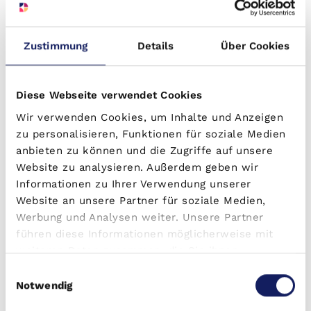
Der Bauträger ist
verantwortlich für die gesamte Projektentwicklung
.
Dazu gehören: Prüfung und Kauf der Grundstücke, Bauplanung,
Finanzierung, Umsetzungs- und Terminplanung, vorbereitende
Tätigkeiten vor Baubeginn, Baubetreuung, Prüfung aller Leistungen der
Zustimmung
Details
Über Cookies
Bauausführung, Kontrolle der Wirtschaftlichkeit der Leistungen, Prüfung
zu Qualität von Material und die gesamte rechtliche Absicherung.
Diese Webseite verwendet Cookies
Wir verwenden Cookies, um Inhalte und Anzeigen
zu personalisieren, Funktionen für soziale Medien
anbieten zu können und die Zugriffe auf unsere
Website zu analysieren. Außerdem geben wir
Informationen zu Ihrer Verwendung unserer
Website an unsere Partner für soziale Medien,
Werbung und Analysen weiter. Unsere Partner
führen diese Informationen möglicherweise mit
weiteren Daten zusammen, die Sie ihnen
bereitgestellt haben oder die sie im Rahmen Ihrer
Einwilligungsauswahl
Nutzung der Dienste gesammelt haben.
Notwendig