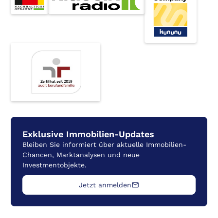
Silvia Becker
Projektkoordination
Exklusive Immobilien-Updates
Vertrieb
Bleiben Sie informiert über aktuelle Immobilien-
Chancen, Marktanalysen und neue
Investmentobjekte.
Jetzt anmelden