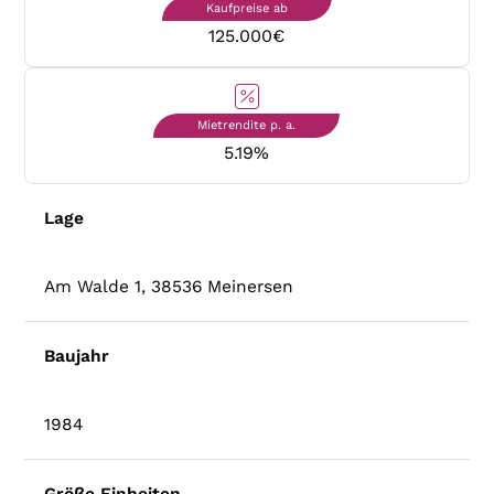
Kaufpreise ab
125.000
€
Mietrendite p. a.
5.19
%
Lage
Am Walde 1, 38536 Meinersen
Baujahr
1984