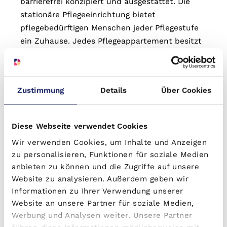
barrierefrei konzipiert und ausgestattet. Die
stationäre Pflegeeinrichtung bietet
pflegebedürftigen Menschen jeder Pflegestufe
ein Zuhause. Jedes Pflegeappartement besitzt
ein eigenes Duschbad. Die meisten Bäder sind
rollstuhlgerecht.
Die Seniorenresidenz ist ein sehr attraktives
Zustimmung
Details
Über Cookies
Haus. Die 75 Bewohner des Seniorenzentrums
profitieren von den großzügigen
Platzverhältnissen. Die Appartements
Diese Webseite verwendet Cookies
übertreffen die Anforderungen der
Wir verwenden Cookies, um Inhalte und Anzeigen
Heimmindestbauverordnung deutlich.
zu personalisieren, Funktionen für soziale Medien
anbieten zu können und die Zugriffe auf unsere
Website zu analysieren. Außerdem geben wir
Lagebeschreibung
Informationen zu Ihrer Verwendung unserer
Website an unsere Partner für soziale Medien,
Werbung und Analysen weiter. Unsere Partner
Auf der Karte anzeigen