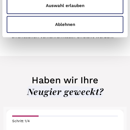
Auswahl erlauben
leben, profitieren sehr von der vorteilhaften
Lage. Supermärkte, Ärzte und alles andere, was
im alltäglichen Leben gebraucht wird, findet
Ablehnen
sich leicht zu Fuß oder kann auch mit den
öffentlichen Verkehrsmitteln erreicht werden.
Haben wir Ihre
Neugier geweckt?
Schritt
1
/
4