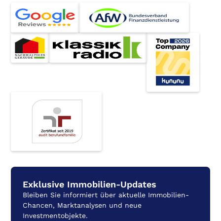
Silvia Becker
Projektkoordination
Exklusive Immobilien-Updates
Vertrieb
Bleiben Sie informiert über aktuelle Immobilien-
Chancen, Marktanalysen und neue
Investmentobjekte.