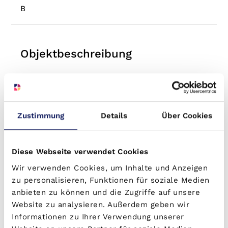
B
Objektbeschreibung
Das Seniorenzentrum Gensungen in Felsberg
wurde am 01.10.2021 als Neubau eröffnet. Die
bauliche Gestaltung stellt eine Betreuung von
Zustimmung
Details
Über Cookies
Senioren in Wohngruppen in den Fokus und
fördert ein zeitgemäßes Pflegekonzept. Die
Diese Webseite verwendet Cookies
Wohnanlage hat 91 Pflegeplätze in
Einzelzimmern, aufgeteilt in sechs
Wir verwenden Cookies, um Inhalte und Anzeigen
zu personalisieren, Funktionen für soziale Medien
Wohnbereiche, in dem sich die Bewohner
anbieten zu können und die Zugriffe auf unsere
tagsüber aufhalten und begegnen können. Sie
Website zu analysieren. Außerdem geben wir
werden aktiv in die Alltagsabläufe
Informationen zu Ihrer Verwendung unserer
eingebunden. Die Pflegeappartements dienen