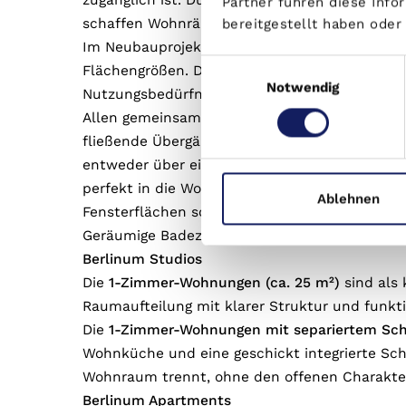
zugänglich ist. Durchdachte Grundrisse, hochw
Partner führen diese Inf
schaffen Wohnräume mit Charakter individuell
bereitgestellt haben ode
Im Neubauprojekt entsteht ein ausgewogener 
Einwilligungsauswahl
Flächengrößen. Die Wohnungen bieten durchd
Notwendig
Nutzungsbedürfnis-se abdecken – von kompakt
Allen gemeinsam sind offene Wohnküchen, die
fließende Übergänge zwischen Kochen, Essen 
entweder über einen Balkon oder eine Terrasse
perfekt in die Wohnbereiche und ermöglichen
Ablehnen
Fensterflächen sorgen für lichtdurchflutete 
Geräumige Badezimmer entsprechen den heut
Berlinum Studios
Die
1-Zimmer-Wohnungen (ca. 25 m²)
sind als 
Raumaufteilung mit klarer Struktur und funkti
Die
1-Zimmer-Wohnungen mit separiertem Schl
Wohnküche und eine geschickt integrierte Sch
Wohnraum trennt, ohne den offenen Charakte
Berlinum Apartments