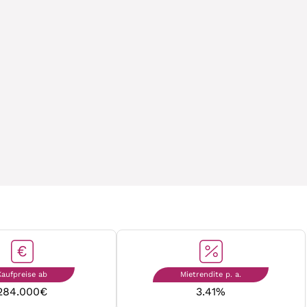
Kaufpreise ab
Mietrendite p. a.
284.000
€
3.41
%