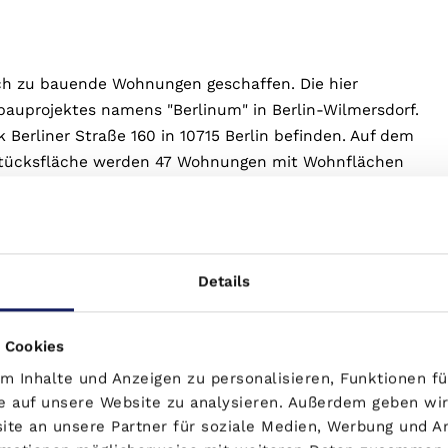
h zu bauende Wohnungen geschaffen. Die hier
auprojektes namens "Berlinum" in Berlin-Wilmersdorf.
Berliner Straße 160 in 10715 Berlin befinden. Auf dem
dstücksfläche werden 47 Wohnungen mit Wohnflächen
twohnfläche von ca. 3.255 m² geschaffen.
 Treppenhäuser mit jeweils einem Aufzug sowie einer
lplätzen und zusätzlichen Abstellräumen. Im Innenhof
ie ein Spielplatz auf der Freifläche. Der Innenhof ist
Details
eichbar. Ein Tor schützt den Bereich vor Lärm, Wind
h über die beiden Treppenhäuser sowie die
 Cookies
Zugang zu den Wohnungen auf allen Etagen
 Inhalte und Anzeigen zu personalisieren, Funktionen fü
zum Gebäude ebenfalls barrierefrei ausgebildet. Eines
e auf unsere Website zu analysieren. Außerdem geben wir
 aus erreichbar, während das zweite vom Innenhof aus
te an unsere Partner für soziale Medien, Werbung und A