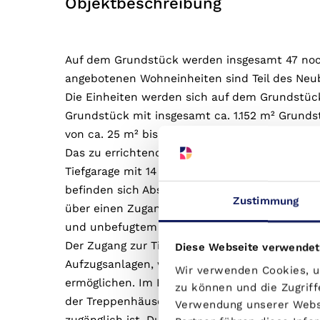
Objektbeschreibung
Auf dem Grundstück werden insgesamt 47 noc
angebotenen Wohneinheiten sind Teil des Neub
Die Einheiten werden sich auf dem Grundstück 
Grundstück mit insgesamt ca. 1.152 m² Grun
von ca. 25 m² bis ca. 167 m² und einer Gesam
Das zu errichtende Gebäude verfügt über zwei
Tiefgarage mit 14 Stellplätzen, Fahrradabstel
befinden sich Abstellplätze für Lastenräder sow
Zustimmung
über einen Zugang von der Berliner Straße err
und unbefugtem Zutritt.
Der Zugang zur Tiefgarage erfolgt unterirdisc
Diese Webseite verwendet
Aufzugsanlagen, welche einen barrierefreien 
Wir verwenden Cookies, um
ermöglichen. Im Erdgeschoss sind die Zugänge 
zu können und die Zugriff
der Treppenhäuser ist von der Berliner Straße
Verwendung unserer Websi