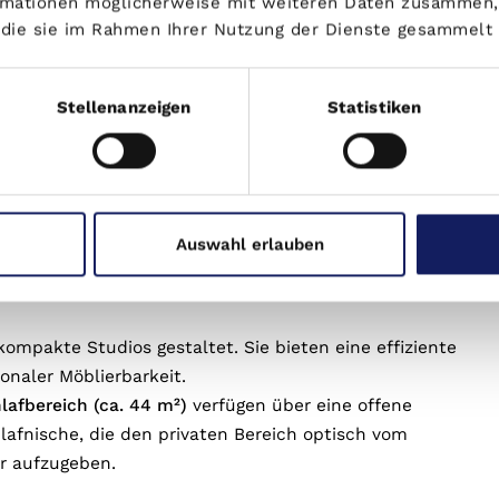
ertige Materialien und zeitlos moderne Architektur
ormationen möglicherweise mit weiteren Daten zusammen, 
, komfortabel und zukunftsorientiert.
r die sie im Rahmen Ihrer Nutzung der Dienste gesammelt
Wohnungsmix mit vielfältigen Grundrissen und
achte Raumkonzepte, die unterschiedliche
Stellenanzeigen
Statistiken
en Einheiten bis hin zu großzügigen Wohnlösungen.
 den zentralen Mittelpunkt der Wohnung bilden und
und Wohnen schaffen. Fast alle Wohnungen verfügen
/ Dachterrasse. Offene Küchen integrieren sich
 eine kommunikative Atmosphäre. Die großen
Auswahl erlauben
Räume und eine freundliche, einladende Umgebung.
igen Wohnbedürfnissen.
kompakte Studios gestaltet. Sie bieten eine effiziente
onaler Möblierbarkeit.
afbereich (ca. 44 m²)
verfügen über eine offene
lafnische, die den privaten Bereich optisch vom
r aufzugeben.