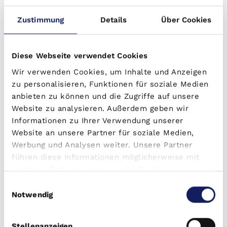
erzeugten Strom für die Allgemeinversorgung
nutzt. Im Untergeschoss entstehen
Zustimmung
Details
Über Cookies
Fahrradstellplätze und in der Außenanlage 20
KFZ-Außenstellplätze mit 2 teilAuto-
Diese Webseite verwendet Cookies
Vermietungen die zum Gemeinschaftseigentum
gehören werden. Im Innenhof ist auch ein
Wir verwenden Cookies, um Inhalte und Anzeigen
zu personalisieren, Funktionen für soziale Medien
Spielplatz mit Kletterwand geplant.
anbieten zu können und die Zugriffe auf unsere
Website zu analysieren. Außerdem geben wir
Informationen zu Ihrer Verwendung unserer
Lagebeschreibung
Website an unsere Partner für soziale Medien,
Werbung und Analysen weiter. Unsere Partner
Auf der Karte anzeigen
führen diese Informationen möglicherweise mit
weiteren Daten zusammen, die Sie ihnen
bereitgestellt haben oder die sie im Rahmen Ihrer
Einwilligungsauswahl
Das Objekt in der Antonienstraße 57, 04229
Nutzung der Dienste gesammelt haben.
Notwendig
Leipzig, besticht durch seine hervorragende
Anbindung an den öffentlichen Nahverkehr. In
nur wenigen Gehminuten erreichen Sie die
Stellenanzeigen