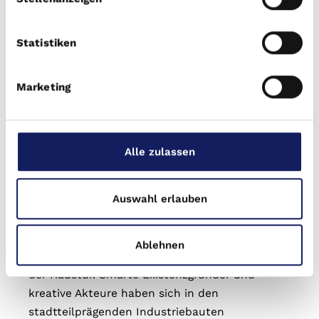
Tram- und Bushaltestellen, die Ihnen eine
bequeme Verbindung in alle Richtungen
Statistiken
ermöglichen. Zudem finden Sie eine Vielzahl
von Einkaufs- und Freizeitmöglichkeiten in
Marketing
unmittelbarer Nähe, die Ihren Alltag bereichern.
Das AntonienCarré liegt im Leipziger
Stadtbezirk „Südwest“, im Stadtteil
Kleinzschocher. Es befindet sich ebenso an der
Alle zulassen
Stadtteilgrenze zu Plagwitz. Die Stadtteile
liegen ungefähr drei Kilometer westlich des
Auswahl erlauben
Stadtzentrums und überzeugen mit einer
ausgezeichneten Infrastruktur. Öffentlicher
Nahverkehr, Kindergärten, Schulen und
Ablehnen
Einkaufsmöglichkeiten finden sich bequem vor
der Haustür. Smarte Existenzgründer und
kreative Akteure haben sich in den
stadtteilprägenden Industriebauten