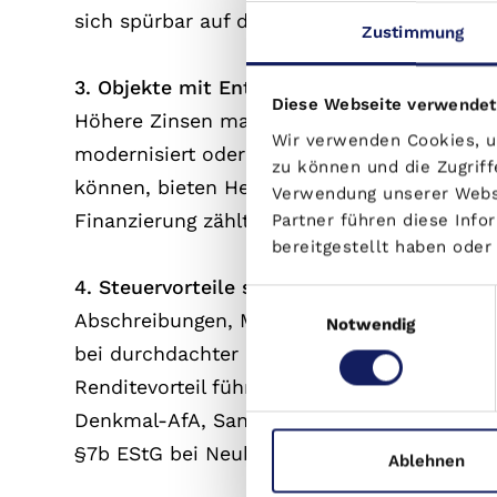
sich spürbar auf den Zins aus – und reduzie
Zustimmung
3. Objekte mit Entwicklungspotenzial bevo
Diese Webseite verwendet
Höhere Zinsen machen „Cashflow-Objekte“ at
Wir verwenden Cookies, um
modernisiert oder besser vermietet werden
zu können und die Zugriff
können, bieten Hebel zur Renditesteigerung. 
Verwendung unserer Websi
Finanzierung zählt – sondern der größere G
Partner führen diese Inf
bereitgestellt haben ode
4. Steuervorteile strategisch nutzen
Einwilligungsauswahl
Abschreibungen, Modernisierungskosten und
Notwendig
bei durchdachter Planung zu einem realen
Renditevorteil führen. Wer clever strukturie
Denkmal-AfA, Sanierungs-AfA oder Sonder
§7b EStG bei Neubauprojekten.
Ablehnen