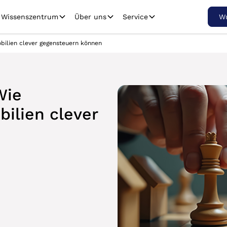
Wissenszentrum
Über uns
Service
Wu
bilien clever gegensteuern können
Wie
bilien clever