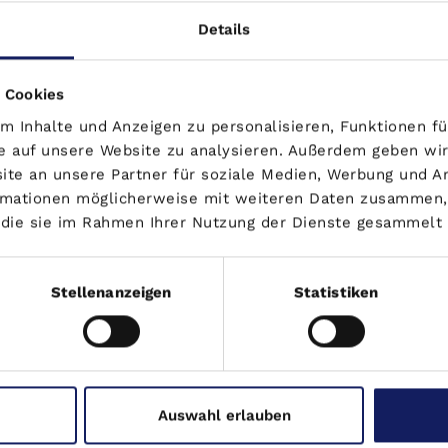
rt das Risiko.
Details
rzugen
 Cookies
traktiver: Immobilien, die unter Wert eingekauft,
 Inhalte und Anzeigen zu personalisieren, Funktionen fü
e auf unsere Website zu analysieren. Außerdem geben wir
Der Fokus verschiebt sich: Nicht die billigste
te an unsere Partner für soziale Medien, Werbung und A
estaltungsspielraum beim Objekt.
ormationen möglicherweise mit weiteren Daten zusammen, 
r die sie im Rahmen Ihrer Nutzung der Dienste gesammelt
 Zinsen bleiben steuerlich absetzbar – das kann
Stellenanzeigen
Statistiken
rt, kann Zinslast teilweise kompensieren. Beispiel:
abschreibungen nach
Auswahl erlauben