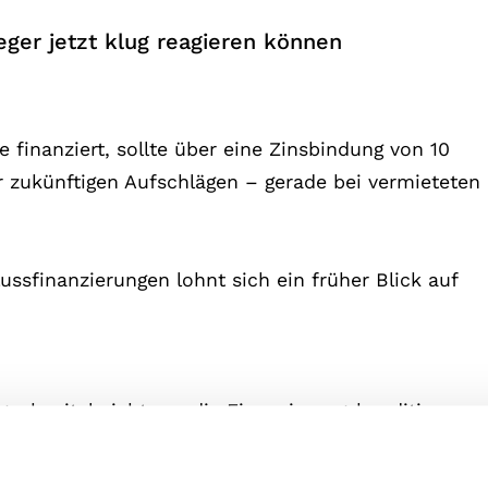
eger jetzt klug reagieren können
 finanziert, sollte über eine Zinsbindung von 10
 zukünftigen Aufschlägen – gerade bei vermieteten
ssfinanzierungen lohnt sich ein früher Blick auf
genkapital nicht nur die Finanzierungskonditionen,
deutlich. So kann die Mietrendite auch bei
 Faustregel: Eine Beleihung von maximal 80 % wirkt