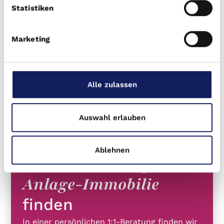
Statistiken
die Rentabilität für erhöht.
Marketing
Exklusive Immobilien-Updates
Bleiben Sie informiert über aktuelle Immobilien-
Chancen, Marktanalysen und neue
Investmentobjekte.
Alle zulassen
Jetzt anmelden
Auswahl erlauben
Ablehnen
Jetzt die richtige
Anlage-Immobilie
finden
In einer persönlichen 1:1-Beratung finden wir