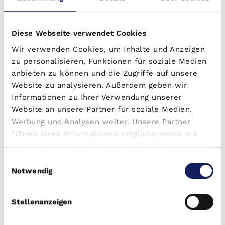
2. Attraktive Renditen
Diese Webseite verwendet Cookies
Im Vergleich zu klassischen Wohnimmobilien
Wir verwenden Cookies, um Inhalte und Anzeigen
bieten Betreiberimmobilien oft höhere
zu personalisieren, Funktionen für soziale Medien
Renditen. Da sie speziell auf bestimmte
anbieten zu können und die Zugriffe auf unsere
Zielgruppen ausgerichtet sind, können
Website zu analysieren. Außerdem geben wir
Mieteinnahmen oft optimiert werden, was zu
Informationen zu Ihrer Verwendung unserer
Website an unsere Partner für soziale Medien,
überdurchschnittlichen Renditen führt.
Werbung und Analysen weiter. Unsere Partner
führen diese Informationen möglicherweise mit
weiteren Daten zusammen, die Sie ihnen
3. Längere Mietvertragslaufzeiten
bereitgestellt haben oder die sie im Rahmen Ihrer
Einwilligungsauswahl
Nutzung der Dienste gesammelt haben.
Notwendig
Betreiber von Immobilien wie Pflegeheimen
oder Studenten-Mikroapartments gehen in der
Stellenanzeigen
Regel langfristige Verträge ein. Dies führt zu
langfristig stabilen Einnahmen, was wiederum