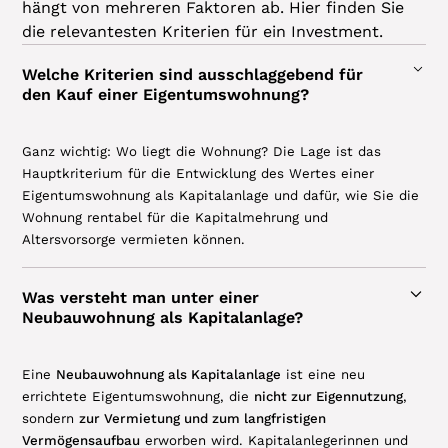
hängt von mehreren Faktoren ab. Hier finden Sie
und Ihre Zeit am Telefon.
die relevantesten Kriterien für ein Investment.
Georg P.
Welche Kriterien sind ausschlaggebend für
den Kauf einer Eigentumswohnung?
Ganz wichtig: Wo liegt die Wohnung? Die Lage ist das
‍Freundliche Information von einem guten
Hauptkriterium für die Entwicklung des Wertes einer
Unternehmen, Hilfestellung war gegeben und
Eigentumswohnung als Kapitalanlage und dafür, wie Sie die
unsere Anliegen wurden berücksichtigt,
Wohnung rentabel für die Kapitalmehrung und
empfanden wir sehr angenehm. Preisstruktur
Altersvorsorge vermieten können.
und Absprachen wurden eingehalten, empfehlen
wir gerne.
Was versteht man unter einer
Tanja S.
Neubauwohnung als Kapitalanlage?
Eine
Neubauwohnung als Kapitalanlage
ist eine neu
errichtete Eigentumswohnung, die
nicht zur Eigennutzung
,
sondern
zur Vermietung und zum langfristigen
‍Deutschland.Immobilien hat sich sehr rasch
gemeldet. Vor Ort war der Herr auch sehr nett
Vermögensaufbau
erworben wird. Kapitalanlegerinnen und