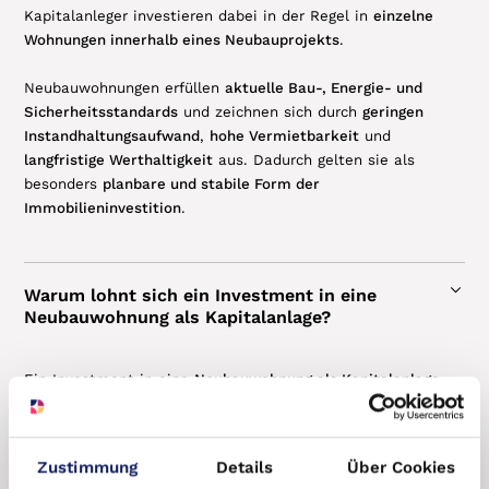
und professionell. Ich wurde zudem auch gut
Kapitalanleger investieren dabei in der Regel in
einzelne
beraten zum Immobilienverkauf. Das Angebot
Wohnungen innerhalb eines Neubauprojekts
.
war auch sehr gut. Vielen Dank für die
Erfahrung.
Neubauwohnungen erfüllen
aktuelle Bau-, Energie- und
Sicherheitsstandards
und zeichnen sich durch
geringen
Anett W.
Instandhaltungsaufwand
,
hohe Vermietbarkeit
und
langfristige Werthaltigkeit
aus. Dadurch gelten sie als
besonders
planbare und stabile Form der
Immobilieninvestition
.
Warum lohnt sich ein Investment in eine
Neubauwohnung als Kapitalanlage?
Ein Investment in eine
Neubauwohnung als Kapitalanlage
bietet hohe Planungssicherheit, moderne Ausstattung und
attraktive Renditechancen. Neubauten entsprechen
aktuellen Energie- und Sicherheitsstandards, wodurch
Zustimmung
Details
Über Cookies
Instandhaltungs- und Reparaturkosten in den ersten Jahren