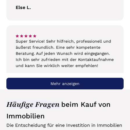
Else L.
‍Super Service! Sehr hilfreich, professionell und
äußerst freundlich. Eine sehr kompetente
Beratung. Auf jeden Wunsch wird eingegangen.
Ich bin sehr zufrieden mit der Kontaktaufnahme
und kann Sie wirklich weiter empfehlen!
Claudia R.
Mehr anzeigen
Häufige Fragen
beim
Kauf von
‍Ich habe sehr gute Tipps zu Pflegeimmobilien
Immobilien
bekommen. Sie waren sehr höflich, informativ
und haben alle meine Fragen professionell
Die Entscheidung für eine Investition in Immobilien
beantwortet. Vielen Dank für Ihren Vorschlag