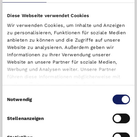
gering
bleiben.
Diese Webseite verwendet Cookies
Für Investorinnen und Investoren bedeutet das
stabile
Mieteinnahmen
,
steuerliche Vorteile durch Abschreibungen
Wir verwenden Cookies, um Inhalte und Anzeigen
und eine
hohe Nachfrage bei Mietern
, insbesondere in
zu personalisieren, Funktionen für soziale Medien
gefragten Lagen. Neubauwohnungen profitieren zudem von
anbieten zu können und die Zugriffe auf unsere
einem
langfristigen Wertsteigerungspotenzial
, da moderne
Website zu analysieren. Außerdem geben wir
Wohnungen strukturell knapp sind.
Informationen zu Ihrer Verwendung unserer
Website an unsere Partner für soziale Medien,
Werbung und Analysen weiter. Unsere Partner
Welche Rolle spielen Energieeffizienz und
führen diese Informationen möglicherweise mit
gesetzliche Vorgaben bei einer
weiteren Daten zusammen, die Sie ihnen
Neubauwohnung als Kapitalanlage?
bereitgestellt haben oder die sie im Rahmen Ihrer
Einwilligungsauswahl
Nutzung der Dienste gesammelt haben.
Notwendig
Die
Energieeffizienz
und die
gesetzlichen Vorgaben
spielen
bei einer
Neubauwohnung als Kapitalanlage
eine zentrale
Rolle für
Vermietbarkeit, Wirtschaftlichkeit und langfristige
Stellenanzeigen
Sicherheit
. Neubauwohnungen erfüllen bereits bei
Fertigstellung die aktuellen Anforderungen des